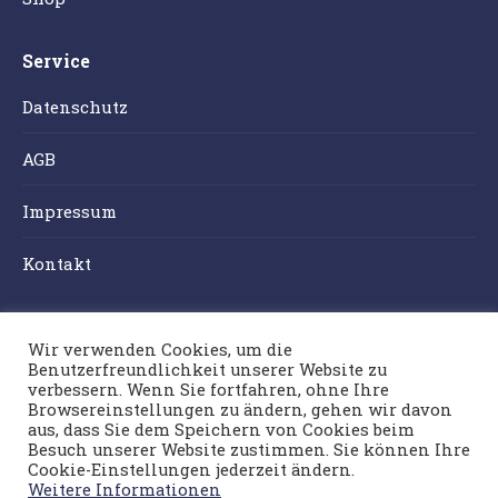
Service
Datenschutz
AGB
Impressum
Kontakt
Weingut Klug
Wir verwenden Cookies, um die
Benutzerfreundlichkeit unserer Website zu
Hochgrail 100
verbessern. Wenn Sie fortfahren, ohne Ihre
8511 St. Stefan/Stainz
Browsereinstellungen zu ändern, gehen wir davon
aus, dass Sie dem Speichern von Cookies beim
Tel.: 03463/81719
Besuch unserer Website zustimmen. Sie können Ihre
E-Mail:
info@klug-weingut.at
Cookie-Einstellungen jederzeit ändern.
Weitere Informationen